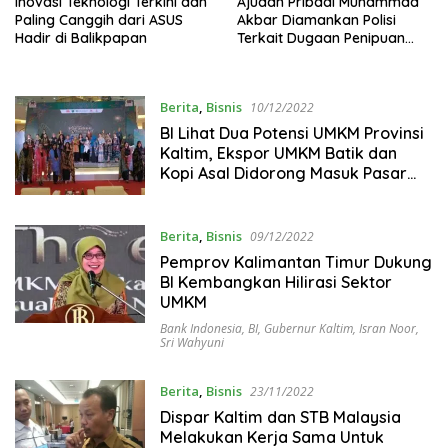
Inovasi Teknologi Terkini dan
Ajudan Pribadi Muhammad
Paling Canggih dari ASUS
Akbar Diamankan Polisi
Hadir di Balikpapan
Terkait Dugaan Penipuan
Senilai Rp 1,3 M
Berita
,
Bisnis
10/12/2022
BI Lihat Dua Potensi UMKM Provinsi
Kaltim, Ekspor UMKM Batik dan
Kopi Asal Didorong Masuk Pasar
Global
Berita
,
Bisnis
09/12/2022
Pemprov Kalimantan Timur Dukung
BI Kembangkan Hilirasi Sektor
UMKM
Bank Indonesia
,
BI
,
Gubernur Kaltim
,
Isran Noor
,
Sri Wahyuni
Berita
,
Bisnis
23/11/2022
Dispar Kaltim dan STB Malaysia
Melakukan Kerja Sama Untuk