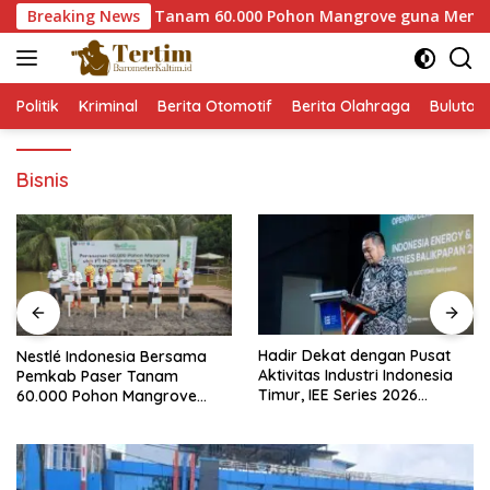
Langsung
Pemkab Paser Tanam 60.000 Pohon Mangrove guna Memperkuat R
Breaking News
ke
konten
Politik
Kriminal
Berita Otomotif
Berita Olahraga
Bulutan
Bisnis
Hadir Dekat dengan Pusat
Keselamatan Kerja Semak
a
Aktivitas Industri Indonesia
Dipandang Sebagai
Timur, IEE Series 2026
InvestasiStrategis Industri
Perdana Digelar di
Tambang
asi
Balikpapan