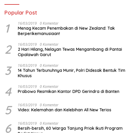
Popular Post
1
16/03/2019
0 Komentar
Menag Kecam Penembakan di New Zealand: Tak
Berperikemanusiaan!
2
16/03/2019
0 Komentar
2 Hari Hilang, Nelayan Tewas Mengambang di Pantai
Cipalawah Garut
3
16/03/2019
0 Komentar
14 Tahun Terbunuhnya Munir, Polri Didesak Bentuk Tim
Khusus
4
16/03/2019
0 Komentar
Prabowo Resmikan Kantor DPD Gerindra di Banten
5
16/03/2019
0 Komentar
Video: Kelemahan dan Kelebihan All New Terios
6
16/03/2019
0 Komentar
Bersih-bersih, 60 Warga Tanjung Priok Ikuti Program