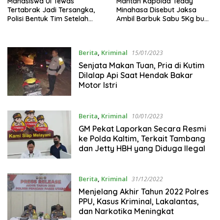
Mahasiswa UI Tewas
Mantan Kapolda Teddy
Tertabrak Jadi Tersangka,
Minahasa Disebut Jaksa
Polisi Bentuk Tim Setelah
Ambil Barbuk Sabu 5Kg buat
Diperintahkan Kapolri
Bonus Anak Buah
Berita
,
Kriminal
15/01/2023
Senjata Makan Tuan, Pria di Kutim
Dilalap Api Saat Hendak Bakar
Motor Istri
Berita
,
Kriminal
10/01/2023
GM Pekat Laporkan Secara Resmi
ke Polda Kaltim, Terkait Tambang
dan Jetty HBH yang Diduga Ilegal
Berita
,
Kriminal
31/12/2022
Menjelang Akhir Tahun 2022 Polres
PPU, Kasus Kriminal, Lakalantas,
dan Narkotika Meningkat