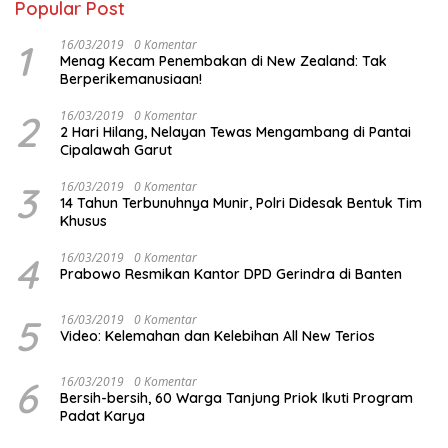
Popular Post
1
16/03/2019
0 Komentar
Menag Kecam Penembakan di New Zealand: Tak
Berperikemanusiaan!
2
16/03/2019
0 Komentar
2 Hari Hilang, Nelayan Tewas Mengambang di Pantai
Cipalawah Garut
3
16/03/2019
0 Komentar
14 Tahun Terbunuhnya Munir, Polri Didesak Bentuk Tim
Khusus
4
16/03/2019
0 Komentar
Prabowo Resmikan Kantor DPD Gerindra di Banten
5
16/03/2019
0 Komentar
Video: Kelemahan dan Kelebihan All New Terios
6
16/03/2019
0 Komentar
Bersih-bersih, 60 Warga Tanjung Priok Ikuti Program
Padat Karya