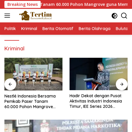
Langsung
emkab Paser Tanam 60.000 Pohon Mangrove guna Memperkuat Re
Breaking News
ke
konten
Politik
Kriminal
Berita Otomotif
Berita Olahraga
Bulutan
Kriminal
Hadir Dekat dengan Pusat
Keselamatan Kerja Semakin
Aktivitas Industri Indonesia
Dipandang Sebagai
Timur, IEE Series 2026
InvestasiStrategis Industri
Perdana Digelar di
Tambang
Balikpapan