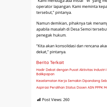
“Kami menduga ada inisial ” W” yang me
operator lapangan. Kami meminta kep
tersebut,” pintanya.
Namun demikian, pihaknya tak menampi
apabila masalah di Desa Semoi tersebu
penegak hukum.
“Kita akan konsolidasi dan rencana aka
dekat,” pintanya.
Berita Terkait
Hadir Dekat dengan Pusat Aktivitas Industri Indonesia 
Balikpapan
Keselamatan Kerja Semakin Dipandang Sebag
Aspirasi Peralihan Status Dosen ASN PPPK M
Post Views:
260