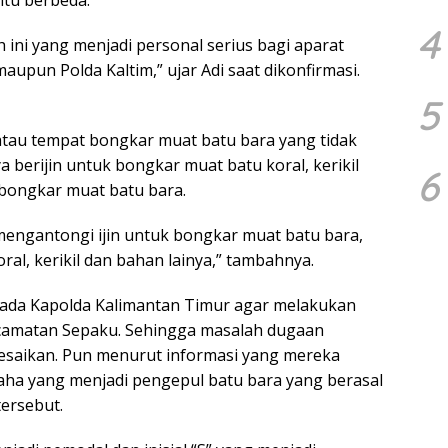
itu berbeda.
4
 ini yang menjadi personal serius bagi aparat
pun Polda Kaltim,” ujar Adi saat dikonfirmasi.
5
y atau tempat bongkar muat batu bara yang tidak
a berijin untuk bongkar muat batu koral, kerikil
6
bongkar muat batu bara.
 mengantongi ijin untuk bongkar muat batu bara,
al, kerikil dan bahan lainya,” tambahnya.
pada Kapolda Kalimantan Timur agar melakukan
kecamatan Sepaku. Sehingga masalah dugaan
lesaikan. Pun menurut informasi yang mereka
ha yang menjadi pengepul batu bara yang berasal
tersebut.