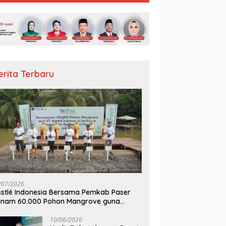
erita Terbaru
/07/2026
stlé Indonesia Bersama Pemkab Paser
anam 60.000 Pohon Mangrove guna
mperkuat Restorasi Ekosistem Pesisir
10/06/2026