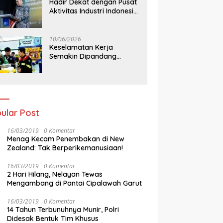
Hadir Dekat dengan Pusat
Aktivitas Industri Indonesia
Timur, IEE Series 2026
Perdana Digelar di
Balikpapan
10/06/2026
Keselamatan Kerja
Semakin Dipandang
Sebagai InvestasiStrategis
Industri Tambang
ular Post
16/03/2019
0 Komentar
Menag Kecam Penembakan di New
Zealand: Tak Berperikemanusiaan!
16/03/2019
0 Komentar
2 Hari Hilang, Nelayan Tewas
Mengambang di Pantai Cipalawah Garut
16/03/2019
0 Komentar
14 Tahun Terbunuhnya Munir, Polri
Didesak Bentuk Tim Khusus