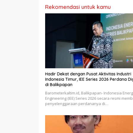
Rekomendasi untuk kamu
Hadir Dekat dengan Pusat Aktivitas Industri
Indonesia Timur, IEE Series 2026 Perdana Digelar
di Balikpapan
Barometerkaltim.id, Balikpapan- Indonesia Ener
Engineering (IEE) Series 2026 secara resmi mem
penyelenggaraan perdananya di…