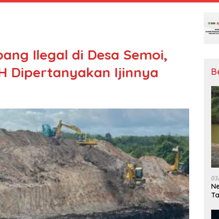
ng Ilegal di Desa Semoi,
 Dipertanyakan Ijinnya
B
03
Ne
T
Me