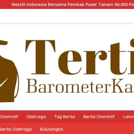
ia Bersama Pemkab Paser Tanam 60.000 Pohon Mangrove guna M
Otomotif
Olahraga
Tag Berita
Berita Otomotif
Lain
Berita Olahraga
Bulutangkis