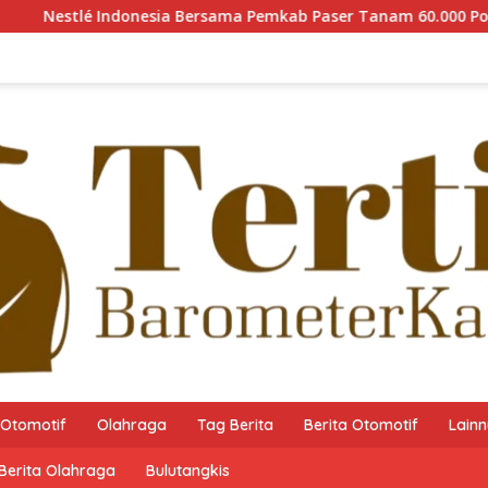
ia Bersama Pemkab Paser Tanam 60.000 Pohon Mangrove guna M
Otomotif
Olahraga
Tag Berita
Berita Otomotif
Lain
Berita Olahraga
Bulutangkis