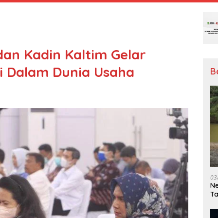
dan Kadin Kaltim Gelar
si Dalam Dunia Usaha
B
03
Ne
T
Me