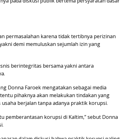
nya pada diskusi publik bertema persyaratan dasar
n permasalahan karena tidak tertibnya perizinan
 yakni demi memuluskan sejumlah izin yang
snis berintegritas bersama yakni antara
a.
yang Donna Faroek mengatakan sebagai media
tentu pihaknya akan melakukan tindakan yang
s usaha berjalan tanpa adanya praktik korupsi.
tu pemberantasan korupsi di Kaltim,” sebut Donna
i.
aparan dalam diskusi bahwa praktik korupsi paling