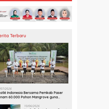
erita Terbaru
/07/2026
stlé Indonesia Bersama Pemkab Paser
anam 60.000 Pohon Mangrove guna
mperkuat Restorasi Ekosistem Pesisir
10/06/2026