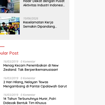
Hadir Dekat dengan Pusat
Aktivitas Industri Indonesia
Timur, IEE Series 2026
Perdana Digelar di
Balikpapan
10/06/2026
Keselamatan Kerja
Semakin Dipandang
Sebagai InvestasiStrategis
Industri Tambang
ular Post
16/03/2019
0 Komentar
Menag Kecam Penembakan di New
Zealand: Tak Berperikemanusiaan!
16/03/2019
0 Komentar
2 Hari Hilang, Nelayan Tewas
Mengambang di Pantai Cipalawah Garut
16/03/2019
0 Komentar
14 Tahun Terbunuhnya Munir, Polri
Didesak Bentuk Tim Khusus