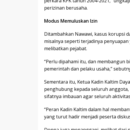
perkara KPK tahun 2004-2021,” ungkap
perizinan berusaha.
Modus Memuluskan Izin
Ditambahkan Nawawi, kasus korupsi da
misalnya seperti terjadinya penyuapan
melibatkan pejabat.
“Perlu dipahami itu, dan membangun bi
pemerintah dan pelaku usaha,” sebutny
Sementara itu, Ketua Kadin Kaltim Da
penghubung kepada seluruh anggota, 
sifatnya imbauan agar seluruh aktivita
“Peran Kadin Kaltim dalam hal memban
yang turut hadir menjadi peserta diskus
Donna juga menanggapi, melihat dari p