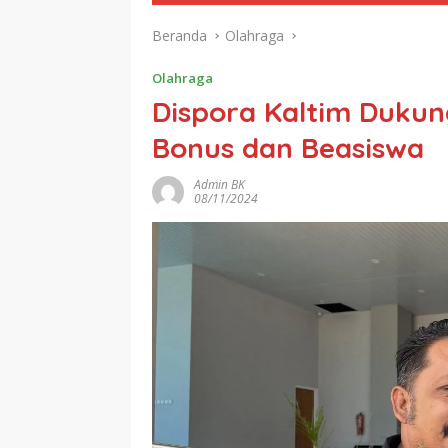
Beranda
Olahraga
Olahraga
Dispora Kaltim Duku
Bonus dan Beasiswa
Admin BK
08/11/2024