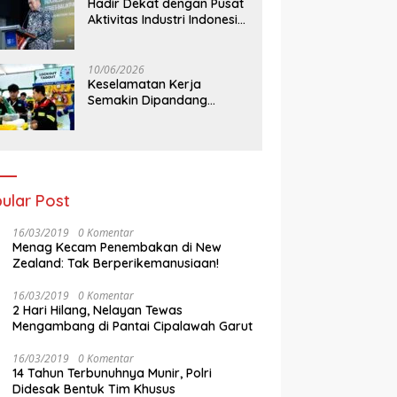
Hadir Dekat dengan Pusat
Aktivitas Industri Indonesia
Timur, IEE Series 2026
Perdana Digelar di
Balikpapan
10/06/2026
Keselamatan Kerja
Semakin Dipandang
Sebagai InvestasiStrategis
Industri Tambang
ular Post
16/03/2019
0 Komentar
Menag Kecam Penembakan di New
Zealand: Tak Berperikemanusiaan!
16/03/2019
0 Komentar
2 Hari Hilang, Nelayan Tewas
Mengambang di Pantai Cipalawah Garut
16/03/2019
0 Komentar
14 Tahun Terbunuhnya Munir, Polri
Didesak Bentuk Tim Khusus