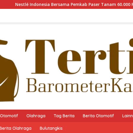
sia Bersama Pemkab Paser Tanam 60.000 Pohon Mangrove guna 
Otomotif
Olahraga
Tag Berita
Berita Otomotif
Lain
Berita Olahraga
Bulutangkis