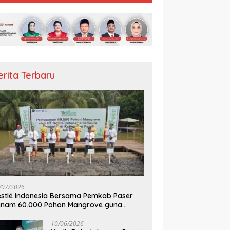
erita Terbaru
/07/2026
stlé Indonesia Bersama Pemkab Paser
anam 60.000 Pohon Mangrove guna
mperkuat Restorasi Ekosistem Pesisir
10/06/2026