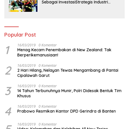
Sebagai InvestasiStrategis Industri
Tambang
Popular Post
1
16/03/2019
0 Komentar
Menag Kecam Penembakan di New Zealand: Tak
Berperikemanusiaan!
2
16/03/2019
0 Komentar
2 Hari Hilang, Nelayan Tewas Mengambang di Pantai
Cipalawah Garut
3
16/03/2019
0 Komentar
14 Tahun Terbunuhnya Munir, Polri Didesak Bentuk Tim
Khusus
4
16/03/2019
0 Komentar
Prabowo Resmikan Kantor DPD Gerindra di Banten
16/03/2019
0 Komentar