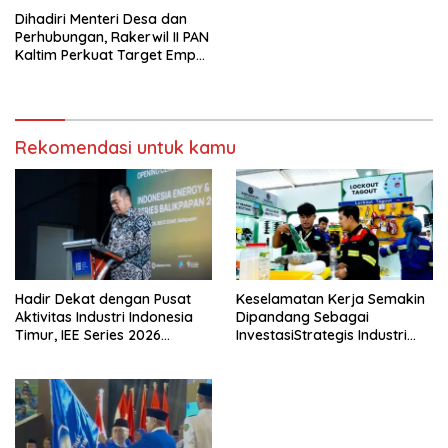
Dihadiri Menteri Desa dan
Perhubungan, Rakerwil II PAN
Kaltim Perkuat Target Empat
Besar Nasional
Rekomendasi untuk kamu
Hadir Dekat dengan Pusat
Keselamatan Kerja Semakin
Aktivitas Industri Indonesia
Dipandang Sebagai
Timur, IEE Series 2026
InvestasiStrategis Industri
Perdana Digelar di
Tambang
Balikpapan