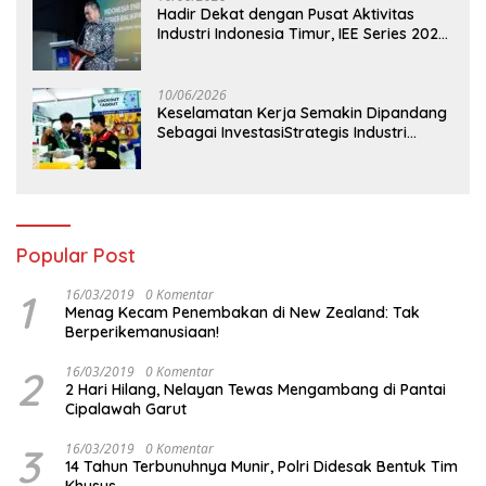
Hadir Dekat dengan Pusat Aktivitas
Industri Indonesia Timur, IEE Series 2026
Perdana Digelar di Balikpapan
10/06/2026
Keselamatan Kerja Semakin Dipandang
Sebagai InvestasiStrategis Industri
Tambang
Popular Post
1
16/03/2019
0 Komentar
Menag Kecam Penembakan di New Zealand: Tak
Berperikemanusiaan!
2
16/03/2019
0 Komentar
2 Hari Hilang, Nelayan Tewas Mengambang di Pantai
Cipalawah Garut
3
16/03/2019
0 Komentar
14 Tahun Terbunuhnya Munir, Polri Didesak Bentuk Tim
Khusus