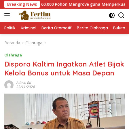
Langsung
ser Tanam 60.000 Pohon Mangrove guna Memperkuat Restorasi 
Breaking News
ke
konten
Politik
Kriminal
Berita Otomotif
Berita Olahraga
Bulutan
Beranda
Olahraga
Olahraga
Dispora Kaltim Ingatkan Atlet Bijak
Kelola Bonus untuk Masa Depan
Admin BK
23/11/2024