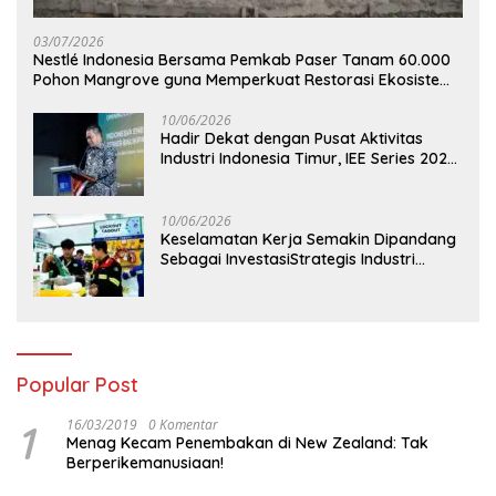
03/07/2026
Nestlé Indonesia Bersama Pemkab Paser Tanam 60.000
Pohon Mangrove guna Memperkuat Restorasi Ekosistem
Pesisir
10/06/2026
Hadir Dekat dengan Pusat Aktivitas
Industri Indonesia Timur, IEE Series 2026
Perdana Digelar di Balikpapan
10/06/2026
Keselamatan Kerja Semakin Dipandang
Sebagai InvestasiStrategis Industri
Tambang
Popular Post
1
16/03/2019
0 Komentar
Menag Kecam Penembakan di New Zealand: Tak
Berperikemanusiaan!