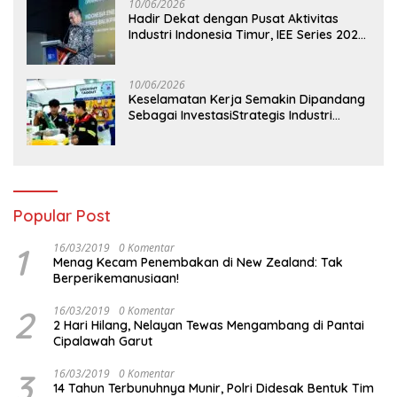
10/06/2026
Hadir Dekat dengan Pusat Aktivitas
Industri Indonesia Timur, IEE Series 2026
Perdana Digelar di Balikpapan
10/06/2026
Keselamatan Kerja Semakin Dipandang
Sebagai InvestasiStrategis Industri
Tambang
Popular Post
1
16/03/2019
0 Komentar
Menag Kecam Penembakan di New Zealand: Tak
Berperikemanusiaan!
2
16/03/2019
0 Komentar
2 Hari Hilang, Nelayan Tewas Mengambang di Pantai
Cipalawah Garut
3
16/03/2019
0 Komentar
14 Tahun Terbunuhnya Munir, Polri Didesak Bentuk Tim