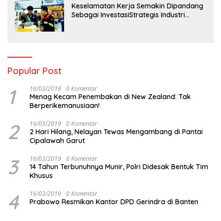
Keselamatan Kerja Semakin Dipandang
Sebagai InvestasiStrategis Industri
Tambang
Popular Post
1
16/03/2019
0 Komentar
Menag Kecam Penembakan di New Zealand: Tak
Berperikemanusiaan!
2
16/03/2019
0 Komentar
2 Hari Hilang, Nelayan Tewas Mengambang di Pantai
Cipalawah Garut
3
16/03/2019
0 Komentar
14 Tahun Terbunuhnya Munir, Polri Didesak Bentuk Tim
Khusus
4
16/03/2019
0 Komentar
Prabowo Resmikan Kantor DPD Gerindra di Banten