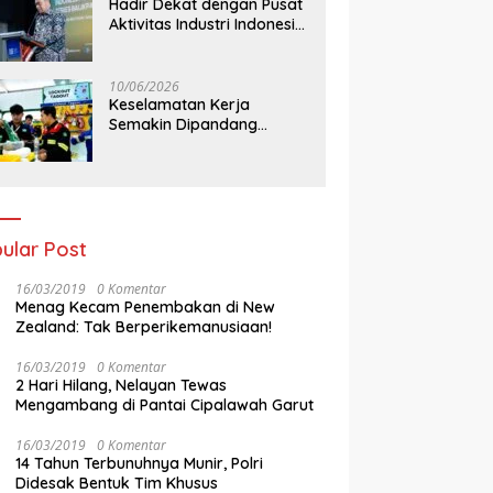
Hadir Dekat dengan Pusat
Aktivitas Industri Indonesia
Timur, IEE Series 2026
Perdana Digelar di
Balikpapan
10/06/2026
Keselamatan Kerja
Semakin Dipandang
Sebagai InvestasiStrategis
Industri Tambang
ular Post
16/03/2019
0 Komentar
Menag Kecam Penembakan di New
Zealand: Tak Berperikemanusiaan!
16/03/2019
0 Komentar
2 Hari Hilang, Nelayan Tewas
Mengambang di Pantai Cipalawah Garut
16/03/2019
0 Komentar
14 Tahun Terbunuhnya Munir, Polri
Didesak Bentuk Tim Khusus