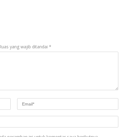
Ruas yang wajib ditandai
*
ada peramban ini untuk komentar saya berikutnya.