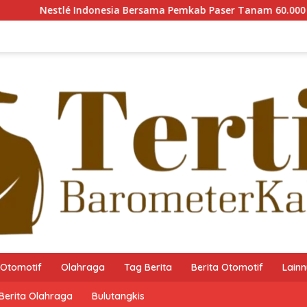
nesia Bersama Pemkab Paser Tanam 60.000 Pohon Mangrove gun
Otomotif
Olahraga
Tag Berita
Berita Otomotif
Lain
Berita Olahraga
Bulutangkis