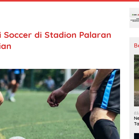
 Soccer di Stadion Palaran
ian
B
03
Ne
T
Me