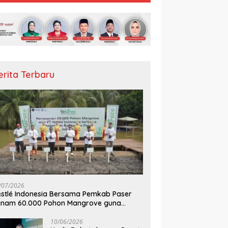
erita Terbaru
/07/2026
stlé Indonesia Bersama Pemkab Paser
anam 60.000 Pohon Mangrove guna
mperkuat Restorasi Ekosistem Pesisir
10/06/2026