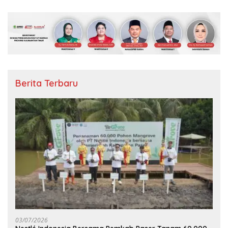
Berita Terbaru
03/07/2026