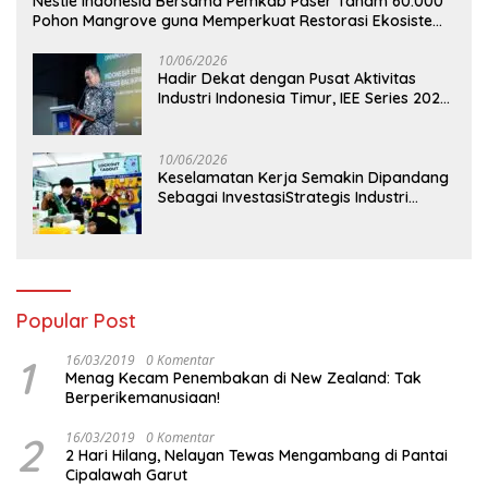
Nestlé Indonesia Bersama Pemkab Paser Tanam 60.000
Pohon Mangrove guna Memperkuat Restorasi Ekosistem
Pesisir
10/06/2026
Hadir Dekat dengan Pusat Aktivitas
Industri Indonesia Timur, IEE Series 2026
Perdana Digelar di Balikpapan
10/06/2026
Keselamatan Kerja Semakin Dipandang
Sebagai InvestasiStrategis Industri
Tambang
Popular Post
1
16/03/2019
0 Komentar
Menag Kecam Penembakan di New Zealand: Tak
Berperikemanusiaan!
2
16/03/2019
0 Komentar
2 Hari Hilang, Nelayan Tewas Mengambang di Pantai
Cipalawah Garut