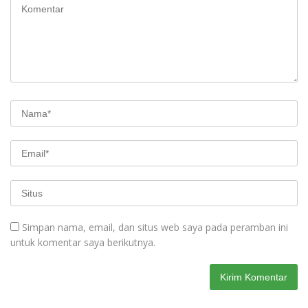
Simpan nama, email, dan situs web saya pada peramban ini
untuk komentar saya berikutnya.