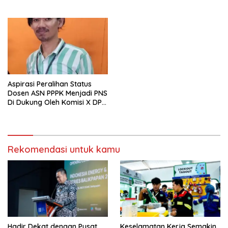
Perdana Digelar di
Tambang
Balikpapan
Aspirasi Peralihan Status
Dosen ASN PPPK Menjadi PNS
Di Dukung Oleh Komisi X DPR
RI
Rekomendasi untuk kamu
Hadir Dekat dengan Pusat
Keselamatan Kerja Semakin