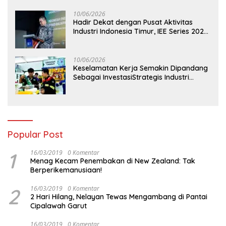
Pesisir
10/06/2026
Hadir Dekat dengan Pusat Aktivitas
Industri Indonesia Timur, IEE Series 2026
Perdana Digelar di Balikpapan
10/06/2026
Keselamatan Kerja Semakin Dipandang
Sebagai InvestasiStrategis Industri
Tambang
Popular Post
1
16/03/2019
0 Komentar
Menag Kecam Penembakan di New Zealand: Tak
Berperikemanusiaan!
2
16/03/2019
0 Komentar
2 Hari Hilang, Nelayan Tewas Mengambang di Pantai
Cipalawah Garut
16/03/2019
0 Komentar