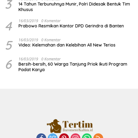
3
14 Tahun Terbunuhnya Munir, Polri Didesak Bentuk Tim
Khusus
4
16/03/2019
0 Komentar
Prabowo Resmikan Kantor DPD Gerindra di Banten
5
16/03/2019
0 Komentar
Video: Kelemahan dan Kelebihan All New Terios
6
16/03/2019
0 Komentar
Bersih-bersih, 60 Warga Tanjung Priok Ikuti Program
Padat Karya