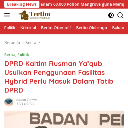
Langsung
kab Paser Tanam 60.000 Pohon Mangrove guna Memperkuat Rest
Breaking News
ke
konten
Politik
Kriminal
Berita Otomotif
Berita Olahraga
Bulutan
Beranda
Berita
Berita
,
Politik
DPRD Kaltim Rusman Ya’qub
Usulkan Penggunaan Fasilitas
Hybrid Perlu Masuk Dalam Tatib
DPRD
Admin Tertim
12/11/2022