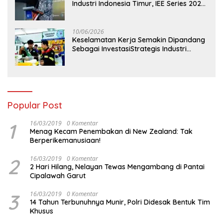
Industri Indonesia Timur, IEE Series 2026
Perdana Digelar di Balikpapan
10/06/2026
Keselamatan Kerja Semakin Dipandang
Sebagai InvestasiStrategis Industri
Tambang
Popular Post
1
16/03/2019
0 Komentar
Menag Kecam Penembakan di New Zealand: Tak
Berperikemanusiaan!
2
16/03/2019
0 Komentar
2 Hari Hilang, Nelayan Tewas Mengambang di Pantai
Cipalawah Garut
3
16/03/2019
0 Komentar
14 Tahun Terbunuhnya Munir, Polri Didesak Bentuk Tim
Khusus