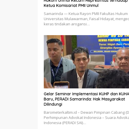
Hukum Unmul Kecam Represifitas terhadap
Ketua Komisariat PMII Unmul
Samarinda — Ketua Rayon PMII Fakultas Hukum
Universitas Mulawarman, Faisal Hidayat, meng
keras tindakan arogansi…
Gelar Seminar Implementasi KUHP dan KUH
Baru, PERADI Samarinda: Hak Masyarakat
Dilindungi
Barometerkaltim.id – Dewan Pimpinan Cabang (
Perhimpunan Advokat Indonesia – Suara Advok
Indonesia (PERADI SAI)…