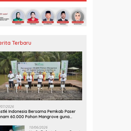
erita Terbaru
/07/2026
stlé Indonesia Bersama Pemkab Paser
anam 60.000 Pohon Mangrove guna
mperkuat Restorasi Ekosistem Pesisir
10/06/2026