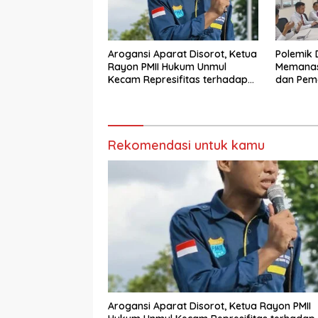
Arogansi Aparat Disorot, Ketua
Polemik 
Rayon PMII Hukum Unmul
Memanas
Kecam Represifitas terhadap
dan Pemd
Ketua Komisariat PMII Unmul
Rekomendasi untuk kamu
Arogansi Aparat Disorot, Ketua Rayon PMII