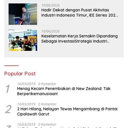
Pesisir
10/06/2026
Hadir Dekat dengan Pusat Aktivitas
Industri Indonesia Timur, IEE Series 2026
Perdana Digelar di Balikpapan
10/06/2026
Keselamatan Kerja Semakin Dipandang
Sebagai InvestasiStrategis Industri
Tambang
Popular Post
1
16/03/2019
0 Komentar
Menag Kecam Penembakan di New Zealand: Tak
Berperikemanusiaan!
2
16/03/2019
0 Komentar
2 Hari Hilang, Nelayan Tewas Mengambang di Pantai
Cipalawah Garut
16/03/2019
0 Komentar