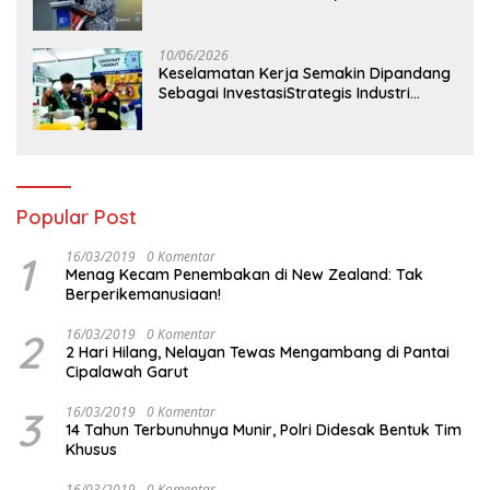
Perdana Digelar di Balikpapan
10/06/2026
Keselamatan Kerja Semakin Dipandang
Sebagai InvestasiStrategis Industri
Tambang
Popular Post
1
16/03/2019
0 Komentar
Menag Kecam Penembakan di New Zealand: Tak
Berperikemanusiaan!
2
16/03/2019
0 Komentar
2 Hari Hilang, Nelayan Tewas Mengambang di Pantai
Cipalawah Garut
3
16/03/2019
0 Komentar
14 Tahun Terbunuhnya Munir, Polri Didesak Bentuk Tim
Khusus
16/03/2019
0 Komentar