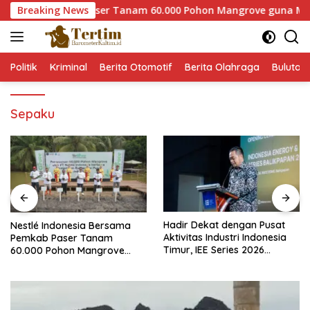
Langsung
sama Pemkab Paser Tanam 60.000 Pohon Mangrove guna Memperk
Breaking News
ke
konten
Politik
Kriminal
Berita Otomotif
Berita Olahraga
Bulutan
Sepaku
Hadir Dekat dengan Pusat
Nestlé Indonesia Bersama
Aktivitas Industri Indonesia
Pemkab Paser Tanam
Timur, IEE Series 2026
60.000 Pohon Mangrove
Perdana Digelar di
guna Memperkuat Restorasi
Balikpapan
Ekosistem Pesisir