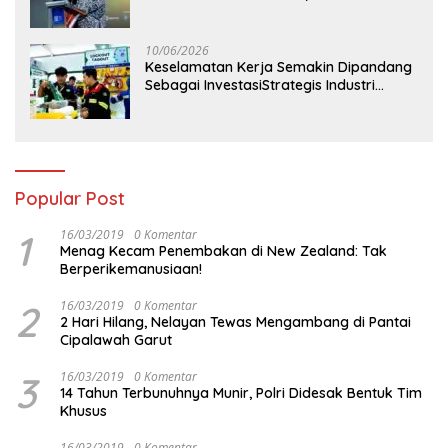
Perdana Digelar di Balikpapan
10/06/2026
Keselamatan Kerja Semakin Dipandang
Sebagai InvestasiStrategis Industri
Tambang
Popular Post
1
16/03/2019
0 Komentar
Menag Kecam Penembakan di New Zealand: Tak
Berperikemanusiaan!
2
16/03/2019
0 Komentar
2 Hari Hilang, Nelayan Tewas Mengambang di Pantai
Cipalawah Garut
3
16/03/2019
0 Komentar
14 Tahun Terbunuhnya Munir, Polri Didesak Bentuk Tim
Khusus
16/03/2019
0 Komentar