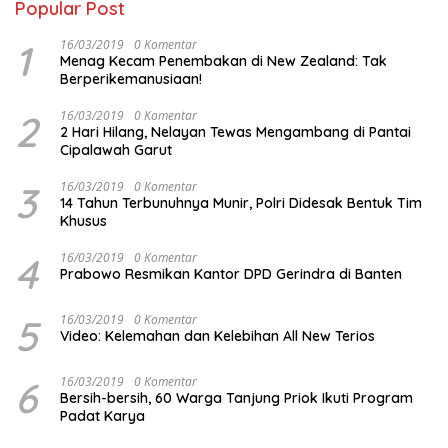
Popular Post
1
16/03/2019
0 Komentar
Menag Kecam Penembakan di New Zealand: Tak
Berperikemanusiaan!
2
16/03/2019
0 Komentar
2 Hari Hilang, Nelayan Tewas Mengambang di Pantai
Cipalawah Garut
3
16/03/2019
0 Komentar
14 Tahun Terbunuhnya Munir, Polri Didesak Bentuk Tim
Khusus
4
16/03/2019
0 Komentar
Prabowo Resmikan Kantor DPD Gerindra di Banten
5
16/03/2019
0 Komentar
Video: Kelemahan dan Kelebihan All New Terios
6
16/03/2019
0 Komentar
Bersih-bersih, 60 Warga Tanjung Priok Ikuti Program
Padat Karya