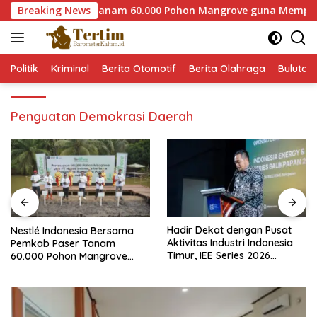
Langsung
mkab Paser Tanam 60.000 Pohon Mangrove guna Memperkuat Res
Breaking News
ke
konten
Politik
Kriminal
Berita Otomotif
Berita Olahraga
Bulutan
Penguatan Demokrasi Daerah
Hadir Dekat dengan Pusat
Keselamatan Kerja Semakin
Aktivitas Industri Indonesia
Dipandang Sebagai
Timur, IEE Series 2026
InvestasiStrategis Industri
Perdana Digelar di
Tambang
Balikpapan