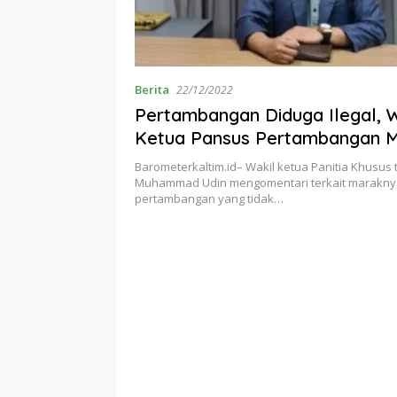
Berita
22/12/2022
Pertambangan Diduga Ilegal, 
Ketua Pansus Pertambangan Mi
Sigap
Barometerkaltim.id– Wakil ketua Panitia Khusus 
Muhammad Udin mengomentari terkait marakny
pertambangan yang tidak…