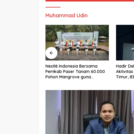
Muhammad Udin
Hadir Dekat dengan Pusat
Keselam
nesia Bersama
Aktivitas Industri Indonesia
Dipanda
er Tanam 60.000
Timur, IEE Series 2026 Perdana
Investasi
rove guna
Digelar di Balikpapan
Tamban
Restorasi
sisir