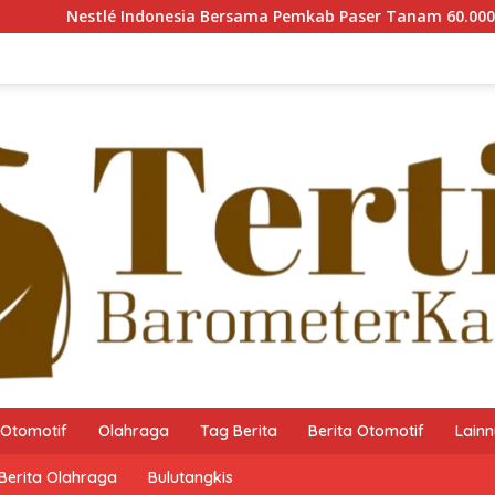
Nestlé Indonesia Bersama Pemkab Paser Tanam 60.000 Pohon M
Otomotif
Olahraga
Tag Berita
Berita Otomotif
Lain
Berita Olahraga
Bulutangkis