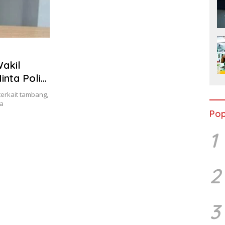
Wakil
nta Polisi
terkait tambang,
a
Pop
1
2
3