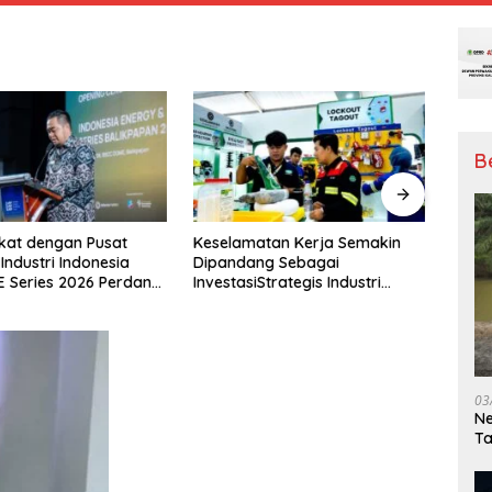
B
atan Kerja Semakin
Aspirasi Peralihan Status Dosen
Dihad
ng Sebagai
ASN PPPK Menjadi PNS Di
Perhu
Strategis Industri
Dukung Oleh Komisi X DPR RI
Kalti
g
Besar
03
Ne
T
Me