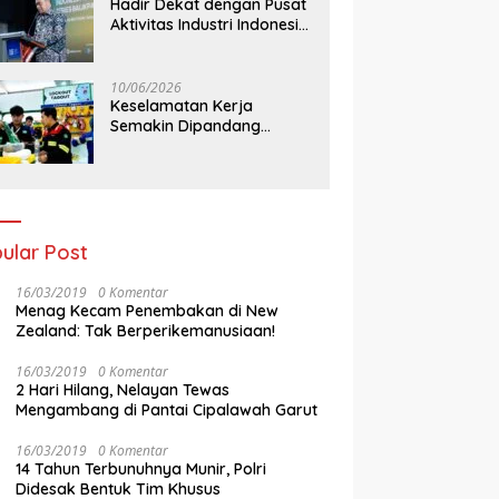
Hadir Dekat dengan Pusat
Aktivitas Industri Indonesia
Timur, IEE Series 2026
Perdana Digelar di
Balikpapan
10/06/2026
Keselamatan Kerja
Semakin Dipandang
Sebagai InvestasiStrategis
Industri Tambang
ular Post
16/03/2019
0 Komentar
Menag Kecam Penembakan di New
Zealand: Tak Berperikemanusiaan!
16/03/2019
0 Komentar
2 Hari Hilang, Nelayan Tewas
Mengambang di Pantai Cipalawah Garut
16/03/2019
0 Komentar
14 Tahun Terbunuhnya Munir, Polri
Didesak Bentuk Tim Khusus