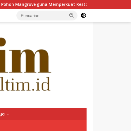
angrove guna Memperkuat Restorasi Ekosistem Pesisir
nya