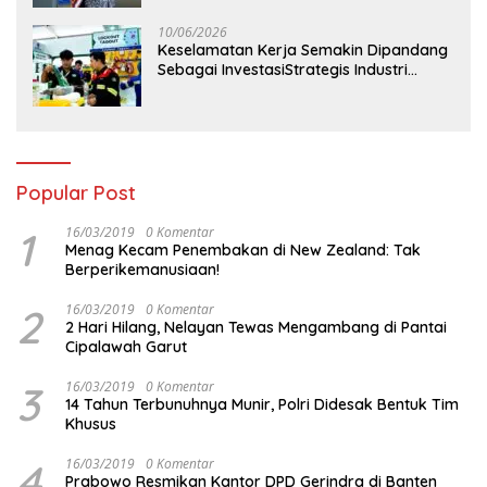
10/06/2026
Keselamatan Kerja Semakin Dipandang
Sebagai InvestasiStrategis Industri
Tambang
Popular Post
1
16/03/2019
0 Komentar
Menag Kecam Penembakan di New Zealand: Tak
Berperikemanusiaan!
2
16/03/2019
0 Komentar
2 Hari Hilang, Nelayan Tewas Mengambang di Pantai
Cipalawah Garut
3
16/03/2019
0 Komentar
14 Tahun Terbunuhnya Munir, Polri Didesak Bentuk Tim
Khusus
4
16/03/2019
0 Komentar
Prabowo Resmikan Kantor DPD Gerindra di Banten