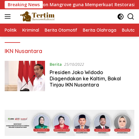
Langsung
Tanam 60.000 Pohon Mangrove guna Memperkuat Restorasi Ekos
Breaking News
ke
konten
Politik
Kriminal
Berita Otomotif
Berita Olahraga
Bulutan
IKN Nusantara
Berita
25/10/2022
Presiden Joko Widodo
Diagendakan ke Kaltim, Bakal
Tinjau IKN Nusantara