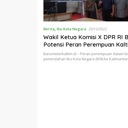
Berita
,
Ibu Kota Negara
29/12/2022
Wakil Ketua Komisi X DPR RI 
Potensi Peran Perempuan Kalt
Nusantara
Barometerkaltim.id – Peran perempuan dalam bi
pemindahan Ibu Kota Negara (IKN) ke Kalimantan