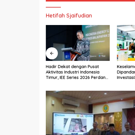
Hetifah Sjaifudian
Hadir Dekat dengan Pusat
Keselam
nesia Bersama
Aktivitas Industri Indonesia
Dipanda
er Tanam 60.000
Timur, IEE Series 2026 Perdana
Investasi
rove guna
Digelar di Balikpapan
Tamban
Restorasi
sisir