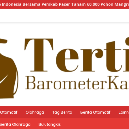
ia Bersama Pemkab Paser Tanam 60.000 Pohon Mangrove guna M
Otomotif
Olahraga
Tag Berita
Berita Otomotif
Lain
Berita Olahraga
Bulutangkis