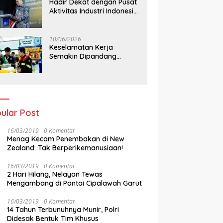
Hadir Dekat dengan Pusat
Aktivitas Industri Indonesia
Timur, IEE Series 2026
Perdana Digelar di
Balikpapan
10/06/2026
Keselamatan Kerja
Semakin Dipandang
Sebagai InvestasiStrategis
Industri Tambang
ular Post
16/03/2019
0 Komentar
Menag Kecam Penembakan di New
Zealand: Tak Berperikemanusiaan!
16/03/2019
0 Komentar
2 Hari Hilang, Nelayan Tewas
Mengambang di Pantai Cipalawah Garut
16/03/2019
0 Komentar
14 Tahun Terbunuhnya Munir, Polri
Didesak Bentuk Tim Khusus