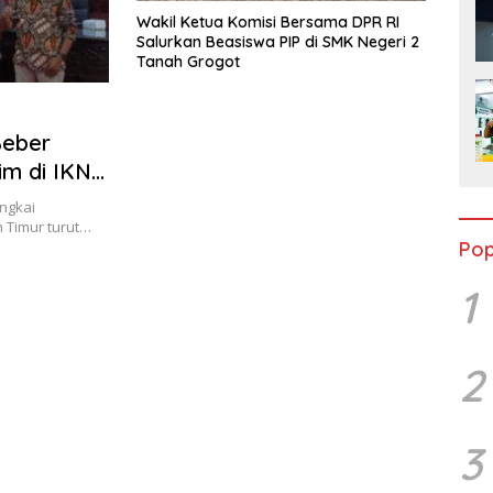
Wakil Ketua Komisi Bersama DPR RI
Salurkan Beasiswa PIP di SMK Negeri 2
Tanah Grogot
Beber
im di IKN
ngkai
 Timur turut…
Pop
1
2
3