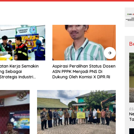
B
atan Kerja Semakin
Aspirasi Peralihan Status Dosen
Dihad
ng Sebagai
ASN PPPK Menjadi PNS Di
Perhu
Strategis Industri
Dukung Oleh Komisi X DPR RI
Kalti
g
Besar
03
Ne
T
Me