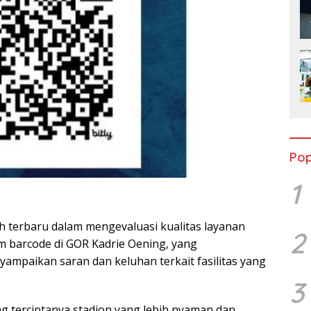
Pop
1
ah terbaru dalam mengevaluasi kualitas layanan
2
m barcode di GOR Kadrie Oening, yang
paikan saran dan keluhan terkait fasilitas yang
3
g terciptanya stadion yang lebih nyaman dan