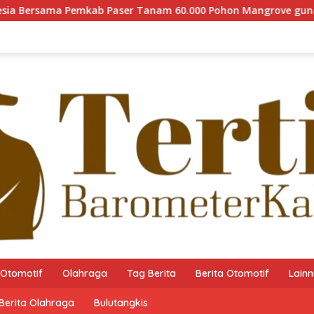
ab Paser Tanam 60.000 Pohon Mangrove guna Memperkuat Resto
Otomotif
Olahraga
Tag Berita
Berita Otomotif
Lain
Berita Olahraga
Bulutangkis