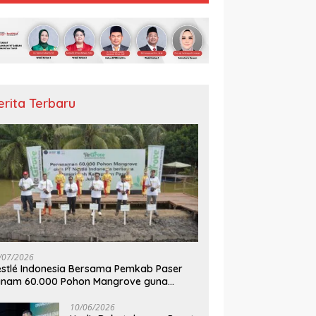
erita Terbaru
/07/2026
stlé Indonesia Bersama Pemkab Paser
anam 60.000 Pohon Mangrove guna
mperkuat Restorasi Ekosistem Pesisir
10/06/2026