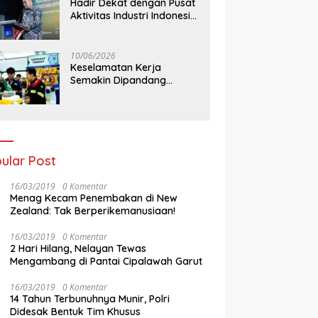
Hadir Dekat dengan Pusat
Aktivitas Industri Indonesia
Timur, IEE Series 2026
Perdana Digelar di
Balikpapan
10/06/2026
Keselamatan Kerja
Semakin Dipandang
Sebagai InvestasiStrategis
Industri Tambang
ular Post
16/03/2019
0 Komentar
Menag Kecam Penembakan di New
Zealand: Tak Berperikemanusiaan!
16/03/2019
0 Komentar
2 Hari Hilang, Nelayan Tewas
Mengambang di Pantai Cipalawah Garut
16/03/2019
0 Komentar
14 Tahun Terbunuhnya Munir, Polri
Didesak Bentuk Tim Khusus