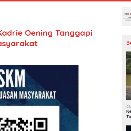
Kadrie Oening Tanggapi
asyarakat
B
03
Ne
T
Me