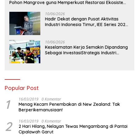
Pohon Mangrove guna Memperkuat Restorasi Ekosistem
Pesisir
10/06/2026
Hadir Dekat dengan Pusat Aktivitas
Industri Indonesia Timur, IEE Series 2026
Perdana Digelar di Balikpapan
10/06/2026
Keselamatan Kerja Semakin Dipandang
Sebagai InvestasiStrategis Industri
Tambang
Popular Post
1
16/03/2019
0 Komentar
Menag Kecam Penembakan di New Zealand: Tak
Berperikemanusiaan!
2
16/03/2019
0 Komentar
2 Hari Hilang, Nelayan Tewas Mengambang di Pantai
Cipalawah Garut