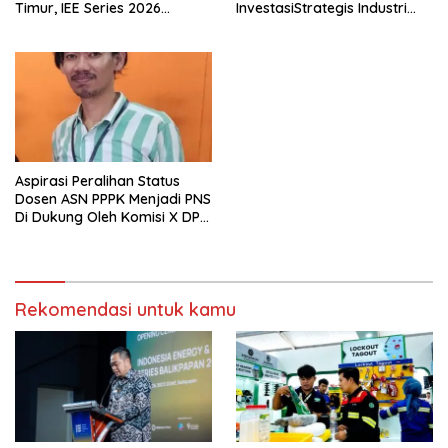
Timur, IEE Series 2026
InvestasiStrategis Industri
Perdana Digelar di
Tambang
Balikpapan
Aspirasi Peralihan Status
Dosen ASN PPPK Menjadi PNS
Di Dukung Oleh Komisi X DPR
RI
Rekomendasi untuk kamu