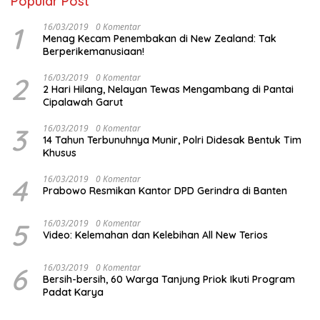
Popular Post
1
16/03/2019
0 Komentar
Menag Kecam Penembakan di New Zealand: Tak
Berperikemanusiaan!
2
16/03/2019
0 Komentar
2 Hari Hilang, Nelayan Tewas Mengambang di Pantai
Cipalawah Garut
3
16/03/2019
0 Komentar
14 Tahun Terbunuhnya Munir, Polri Didesak Bentuk Tim
Khusus
4
16/03/2019
0 Komentar
Prabowo Resmikan Kantor DPD Gerindra di Banten
5
16/03/2019
0 Komentar
Video: Kelemahan dan Kelebihan All New Terios
6
16/03/2019
0 Komentar
Bersih-bersih, 60 Warga Tanjung Priok Ikuti Program
Padat Karya