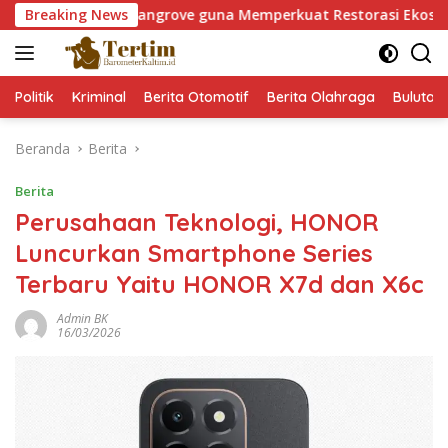
Langsung
 Mangrove guna Memperkuat Restorasi Ekosistem Pesisir
Breaking News
ke
konten
Politik
Kriminal
Berita Otomotif
Berita Olahraga
Bulutan
Beranda
Berita
Berita
Perusahaan Teknologi, HONOR
Luncurkan Smartphone Series
Terbaru Yaitu HONOR X7d dan X6c
Admin BK
16/03/2026