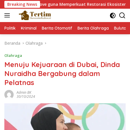
Langsung
on Mangrove guna Memperkuat Restorasi Ekosistem Pesisir
Breaking News
ke
konten
Politik
Kriminal
Berita Otomotif
Berita Olahraga
Bulutan
Beranda
Olahraga
Olahraga
Menuju Kejuaraan di Dubai, Dinda
Nuraidha Bergabung dalam
Pelatnas
Admin BK
30/10/2024