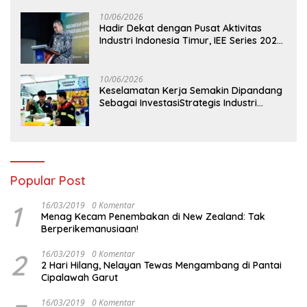
Pesisir
10/06/2026
Hadir Dekat dengan Pusat Aktivitas
Industri Indonesia Timur, IEE Series 2026
Perdana Digelar di Balikpapan
10/06/2026
Keselamatan Kerja Semakin Dipandang
Sebagai InvestasiStrategis Industri
Tambang
Popular Post
1
16/03/2019
0 Komentar
Menag Kecam Penembakan di New Zealand: Tak
Berperikemanusiaan!
2
16/03/2019
0 Komentar
2 Hari Hilang, Nelayan Tewas Mengambang di Pantai
Cipalawah Garut
16/03/2019
0 Komentar