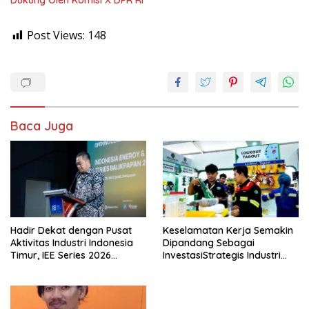
Dukung Oleh Komisi X DPR RI
Post Views:
148
Baca Juga
Hadir Dekat dengan Pusat
Keselamatan Kerja Semakin
Aktivitas Industri Indonesia
Dipandang Sebagai
Timur, IEE Series 2026
InvestasiStrategis Industri
Perdana Digelar di
Tambang
Balikpapan