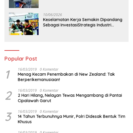
Perdana Digelar di Balikpapan
10/06/2026
Keselamatan Kerja Semakin Dipandang
Sebagai InvestasiStrategis Industri
Tambang
Popular Post
1
16/03/2019
0 Komentar
Menag Kecam Penembakan di New Zealand: Tak
Berperikemanusiaan!
2
16/03/2019
0 Komentar
2 Hari Hilang, Nelayan Tewas Mengambang di Pantai
Cipalawah Garut
3
16/03/2019
0 Komentar
14 Tahun Terbunuhnya Munir, Polri Didesak Bentuk Tim
Khusus
16/03/2019
0 Komentar