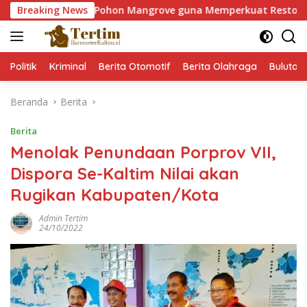
Langsung
m 60.000 Pohon Mangrove guna Memperkuat Restorasi Ekosiste
Breaking News
ke
konten
Politik
Kriminal
Berita Otomotif
Berita Olahraga
Bulutan
Beranda
Berita
Berita
Menolak Penundaan Porprov VII,
Dispora Se-Kaltim Nilai akan
Rugikan Kabupaten/Kota
Admin Tertim
24/10/2022