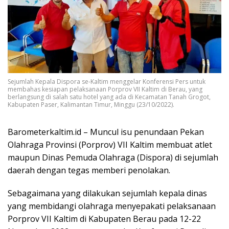
Sejumlah Kepala Dispora se-Kaltim menggelar Konferensi Pers untuk
membahas kesiapan pelaksanaan Porprov VII Kaltim di Berau, yang
berlangsung di salah satu hotel yang ada di Kecamatan Tanah Grogot,
Kabupaten Paser, Kalimantan Timur, Minggu (23/10/2022).
Barometerkaltim.id – Muncul isu penundaan Pekan
Olahraga Provinsi (Porprov) VII Kaltim membuat atlet
maupun Dinas Pemuda Olahraga (Dispora) di sejumlah
daerah dengan tegas memberi penolakan.
Sebagaimana yang dilakukan sejumlah kepala dinas
yang membidangi olahraga menyepakati pelaksanaan
Porprov VII Kaltim di Kabupaten Berau pada 12-22