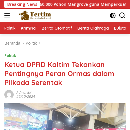
Langsung
er Tanam 60.000 Pohon Mangrove guna Memperkuat Restorasi Ek
Breaking News
ke
konten
Politik
Kriminal
Berita Otomotif
Berita Olahraga
Bulutan
Beranda
Politik
Politik
Ketua DPRD Kaltim Tekankan
Pentingnya Peran Ormas dalam
Pilkada Serentak
Admin BK
26/10/2024