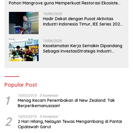
Pohon Mangrove guna Memperkuat Restorasi Ekosistem
Pesisir
10/06/2026
Hadir Dekat dengan Pusat Aktivitas
Industri Indonesia Timur, IEE Series 2026
Perdana Digelar di Balikpapan
10/06/2026
Keselamatan Kerja Semakin Dipandang
Sebagai InvestasiStrategis Industri
Tambang
Popular Post
1
16/03/2019
0 Komentar
Menag Kecam Penembakan di New Zealand: Tak
Berperikemanusiaan!
2
16/03/2019
0 Komentar
2 Hari Hilang, Nelayan Tewas Mengambang di Pantai
Cipalawah Garut