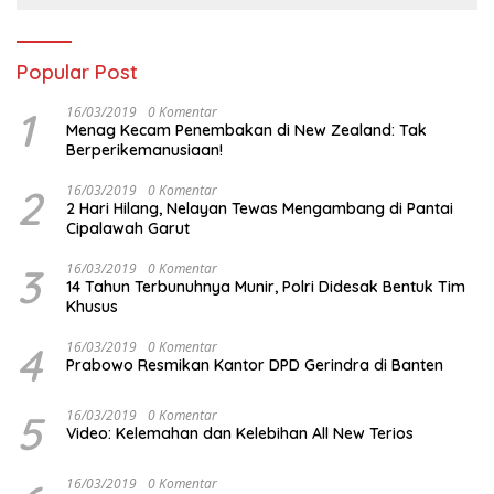
Popular Post
1
16/03/2019
0 Komentar
Menag Kecam Penembakan di New Zealand: Tak
Berperikemanusiaan!
2
16/03/2019
0 Komentar
2 Hari Hilang, Nelayan Tewas Mengambang di Pantai
Cipalawah Garut
3
16/03/2019
0 Komentar
14 Tahun Terbunuhnya Munir, Polri Didesak Bentuk Tim
Khusus
4
16/03/2019
0 Komentar
Prabowo Resmikan Kantor DPD Gerindra di Banten
5
16/03/2019
0 Komentar
Video: Kelemahan dan Kelebihan All New Terios
16/03/2019
0 Komentar