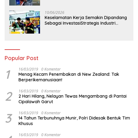
Perdana Digelar di Balikpapan
10/06/2026
Keselamatan Kerja Semakin Dipandang
Sebagai InvestasiStrategis Industri
Tambang
Popular Post
1
16/03/2019
0 Komentar
Menag Kecam Penembakan di New Zealand: Tak
Berperikemanusiaan!
2
16/03/2019
0 Komentar
2 Hari Hilang, Nelayan Tewas Mengambang di Pantai
Cipalawah Garut
3
16/03/2019
0 Komentar
14 Tahun Terbunuhnya Munir, Polri Didesak Bentuk Tim
Khusus
16/03/2019
0 Komentar