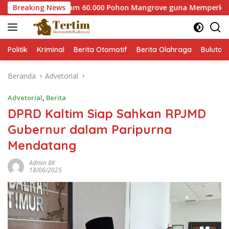
Langsung
 Paser Tanam 60.000 Pohon Mangrove guna Memperkuat Restora
Breaking News
ke
konten
Politik
Kriminal
Berita Otomotif
Berita Olahraga
Bulutan
Beranda
Advetorial
Advetorial
,
Berita
DPRD Kaltim Siap Sahkan RPJMD
Gubernur dalam Paripurna
Mendatang
Admin BK
18/06/2025