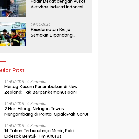
Hadir Dekat dengan Pusat
Aktivitas Industri Indonesia
Timur, IEE Series 2026
Perdana Digelar di
Balikpapan
10/06/2026
Keselamatan Kerja
Semakin Dipandang
Sebagai InvestasiStrategis
Industri Tambang
ular Post
16/03/2019
0 Komentar
Menag Kecam Penembakan di New
Zealand: Tak Berperikemanusiaan!
16/03/2019
0 Komentar
2 Hari Hilang, Nelayan Tewas
Mengambang di Pantai Cipalawah Garut
16/03/2019
0 Komentar
14 Tahun Terbunuhnya Munir, Polri
Didesak Bentuk Tim Khusus