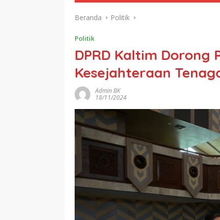
Beranda
Politik
Politik
DPRD Kaltim Dorong P
Kesejahteraan Tenag
Admin BK
18/11/2024