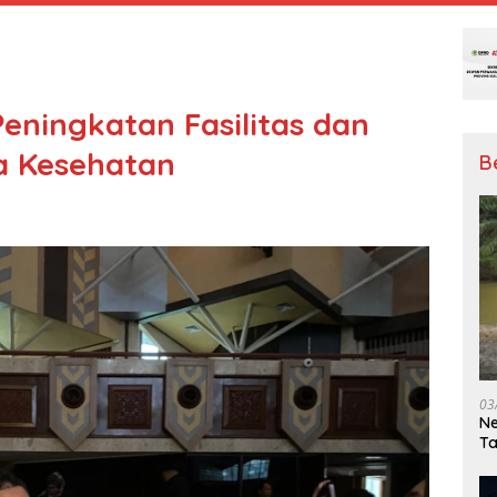
eningkatan Fasilitas dan
a Kesehatan
B
03
Ne
T
Me