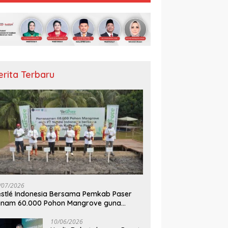
erita Terbaru
/07/2026
stlé Indonesia Bersama Pemkab Paser
anam 60.000 Pohon Mangrove guna
mperkuat Restorasi Ekosistem Pesisir
10/06/2026