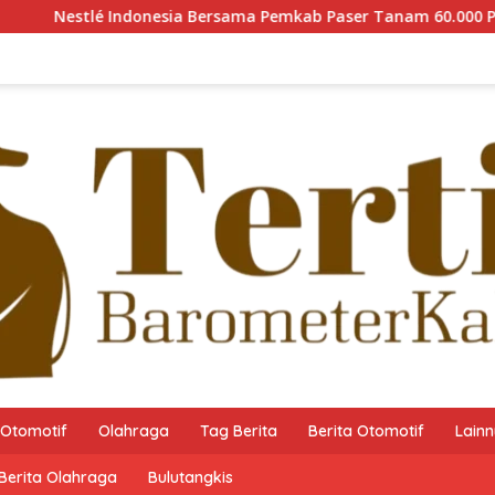
esia Bersama Pemkab Paser Tanam 60.000 Pohon Mangrove guna
Otomotif
Olahraga
Tag Berita
Berita Otomotif
Lain
Berita Olahraga
Bulutangkis