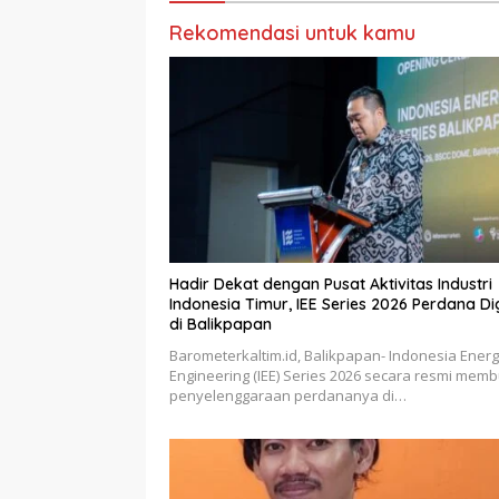
Rekomendasi untuk kamu
Hadir Dekat dengan Pusat Aktivitas Industri
Indonesia Timur, IEE Series 2026 Perdana Digelar
di Balikpapan
Barometerkaltim.id, Balikpapan- Indonesia Ener
Engineering (IEE) Series 2026 secara resmi mem
penyelenggaraan perdananya di…