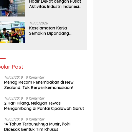
Hadir Dekat dengan Pusat
Aktivitas Industri Indonesia
Timur, IEE Series 2026
Perdana Digelar di
Balikpapan
10/06/2026
Keselamatan Kerja
Semakin Dipandang
Sebagai InvestasiStrategis
Industri Tambang
ular Post
16/03/2019
0 Komentar
Menag Kecam Penembakan di New
Zealand: Tak Berperikemanusiaan!
16/03/2019
0 Komentar
2 Hari Hilang, Nelayan Tewas
Mengambang di Pantai Cipalawah Garut
16/03/2019
0 Komentar
14 Tahun Terbunuhnya Munir, Polri
Didesak Bentuk Tim Khusus