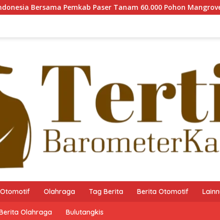
mkab Paser Tanam 60.000 Pohon Mangrove guna Memperkuat Res
Otomotif
Olahraga
Tag Berita
Berita Otomotif
Lain
Berita Olahraga
Bulutangkis