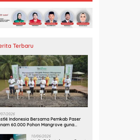
erita Terbaru
/07/2026
stlé Indonesia Bersama Pemkab Paser
anam 60.000 Pohon Mangrove guna
mperkuat Restorasi Ekosistem Pesisir
10/06/2026