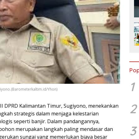
Pop
1
giyono.(Barometerkaltim.id/Yhon)
2
III DPRD Kalimantan Timur, Sugiyono, menekankan
ngkah strategis dalam menjaga kelestarian
ogis seperti banjir. Dalam pandangannya,
3
pohon merupakan langkah paling mendasar dan
gerukan sungai yang memerlukan biaya besar