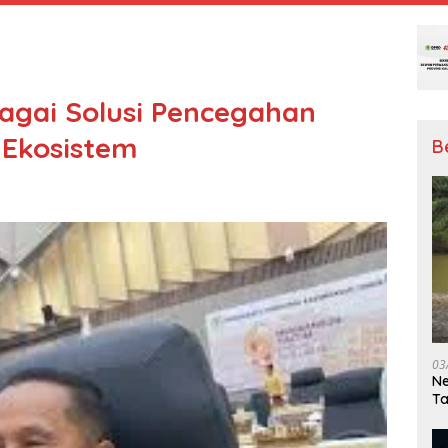
agai Solusi Pencegahan
 Ekosistem
B
03
Ne
T
Me