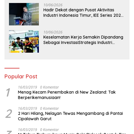
10/06/2026
Hadir Dekat dengan Pusat Aktivitas
Industri Indonesia Timur, IEE Series 2026
Perdana Digelar di Balikpapan
10/06/2026
Keselamatan Kerja Semakin Dipandang
Sebagai InvestasiStrategis Industri
Tambang
Popular Post
1
16/03/2019
0 Komentar
Menag Kecam Penembakan di New Zealand: Tak
Berperikemanusiaan!
2
16/03/2019
0 Komentar
2 Hari Hilang, Nelayan Tewas Mengambang di Pantai
Cipalawah Garut
16/03/2019
0 Komentar