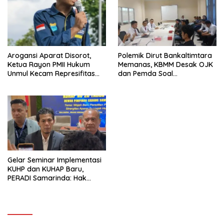
Arogansi Aparat Disorot,
Polemik Dirut Bankaltimtara
Ketua Rayon PMII Hukum
Memanas, KBMM Desak OJK
Unmul Kecam Represifitas
dan Pemda Soal
terhadap Ketua Komisariat
Transparansi
PMII Unmul
Gelar Seminar Implementasi
KUHP dan KUHAP Baru,
PERADI Samarinda: Hak
Masyarakat Dilindungi