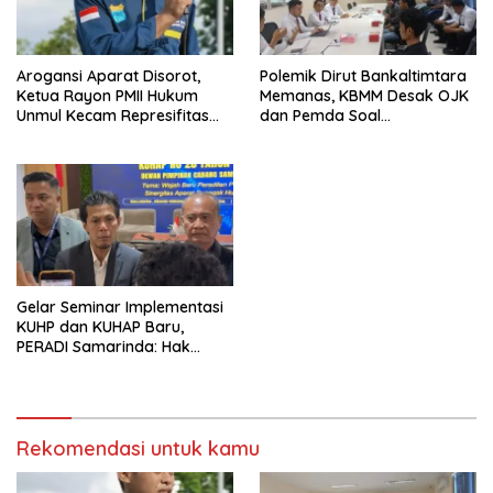
Arogansi Aparat Disorot,
Polemik Dirut Bankaltimtara
Ketua Rayon PMII Hukum
Memanas, KBMM Desak OJK
Unmul Kecam Represifitas
dan Pemda Soal
terhadap Ketua Komisariat
Transparansi
PMII Unmul
Gelar Seminar Implementasi
KUHP dan KUHAP Baru,
PERADI Samarinda: Hak
Masyarakat Dilindungi
Rekomendasi untuk kamu