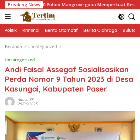
Langsung
m 60.000 Pohon Mangrove guna Memperkuat Restorasi Ekosiste
Breaking News
ke
konten
Politik
Kriminal
Berita Otomotif
Berita Olahraga
Bulutan
Beranda
Uncategorized
Uncategorized
Andi Faisal Assegaf Sosialisasikan
Perda Nomor 9 Tahun 2023 di Desa
Kasungai, Kabupaten Paser
Admin BK
29/06/2025