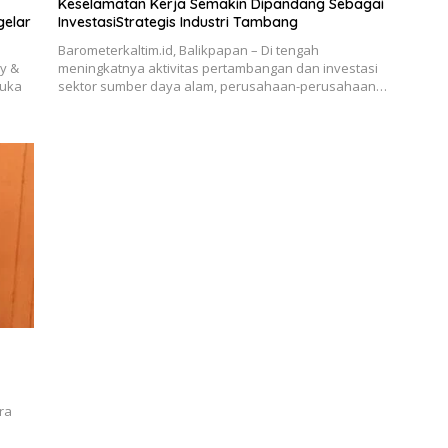
Keselamatan Kerja Semakin Dipandang Sebagai
InvestasiStrategis Industri Tambang
Barometerkaltim.id, Balikpapan – Di tengah
gy &
meningkatnya aktivitas pertambangan dan investasi
buka
sektor sumber daya alam, perusahaan-perusahaan…
ra