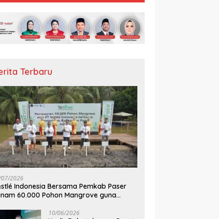
erita Terbaru
/07/2026
stlé Indonesia Bersama Pemkab Paser
anam 60.000 Pohon Mangrove guna
mperkuat Restorasi Ekosistem Pesisir
10/06/2026