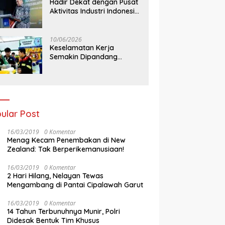
Hadir Dekat dengan Pusat
Aktivitas Industri Indonesia
Timur, IEE Series 2026
Perdana Digelar di
Balikpapan
10/06/2026
Keselamatan Kerja
Semakin Dipandang
Sebagai InvestasiStrategis
Industri Tambang
ular Post
16/03/2019
0 Komentar
Menag Kecam Penembakan di New
Zealand: Tak Berperikemanusiaan!
16/03/2019
0 Komentar
2 Hari Hilang, Nelayan Tewas
Mengambang di Pantai Cipalawah Garut
16/03/2019
0 Komentar
14 Tahun Terbunuhnya Munir, Polri
Didesak Bentuk Tim Khusus