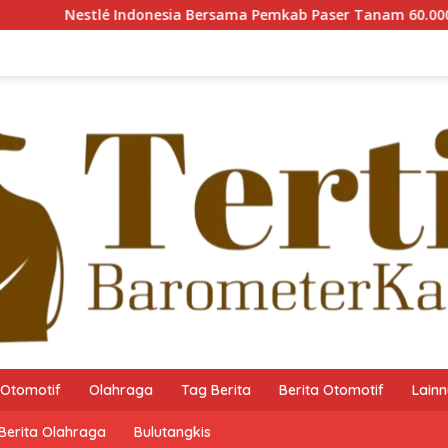
donesia Bersama Pemkab Paser Tanam 60.000 Pohon Mangrove gu
Otomotif
Olahraga
Tag Berita
Berita Otomotif
Lain
Berita Olahraga
Bulutangkis