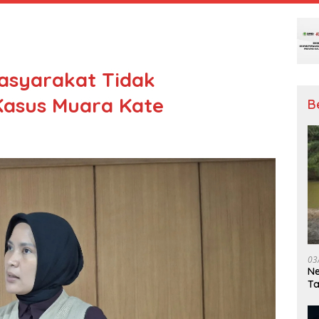
Masyarakat Tidak
 Kasus Muara Kate
B
03
Ne
T
Me