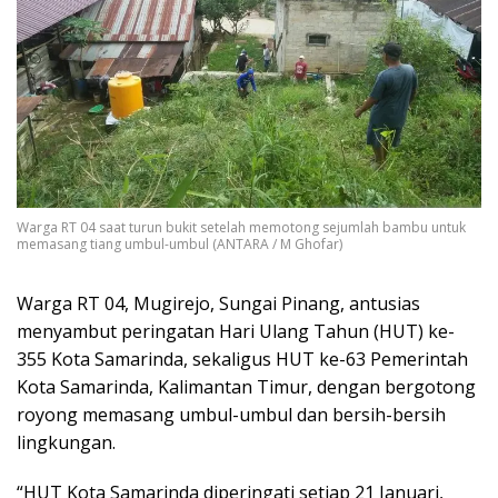
Warga RT 04 saat turun bukit setelah memotong sejumlah bambu untuk
memasang tiang umbul-umbul (ANTARA / M Ghofar)
Warga RT 04, Mugirejo, Sungai Pinang, antusias
menyambut peringatan Hari Ulang Tahun (HUT) ke-
355 Kota Samarinda, sekaligus HUT ke-63 Pemerintah
Kota Samarinda, Kalimantan Timur, dengan bergotong
royong memasang umbul-umbul dan bersih-bersih
lingkungan.
“HUT Kota Samarinda diperingati setiap 21 Januari,