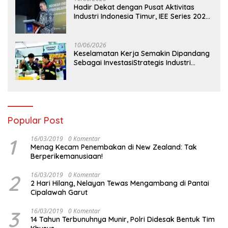
Hadir Dekat dengan Pusat Aktivitas
Industri Indonesia Timur, IEE Series 2026
Perdana Digelar di Balikpapan
10/06/2026
Keselamatan Kerja Semakin Dipandang
Sebagai InvestasiStrategis Industri
Tambang
Popular Post
1
16/03/2019
0 Komentar
Menag Kecam Penembakan di New Zealand: Tak
Berperikemanusiaan!
2
16/03/2019
0 Komentar
2 Hari Hilang, Nelayan Tewas Mengambang di Pantai
Cipalawah Garut
3
16/03/2019
0 Komentar
14 Tahun Terbunuhnya Munir, Polri Didesak Bentuk Tim