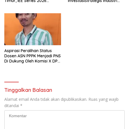
Timur, IEE Series 2026
InvestasiStrategis Industri
Perdana Digelar di
Tambang
Balikpapan
Aspirasi Peralihan Status
Dosen ASN PPPK Menjadi PNS
Di Dukung Oleh Komisi X DPR
RI
Tinggalkan Balasan
Alamat email Anda tidak akan dipublikasikan.
Ruas yang wajib
ditandai
*