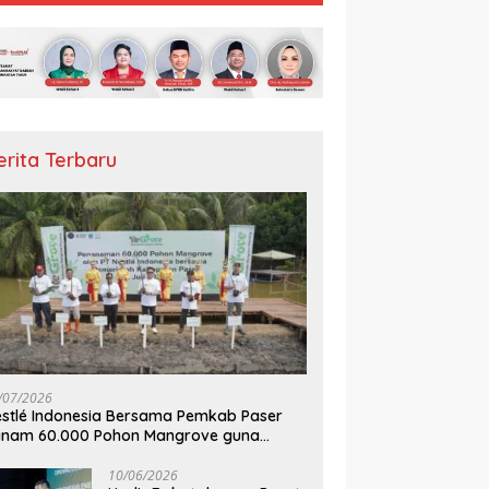
erita Terbaru
/07/2026
stlé Indonesia Bersama Pemkab Paser
anam 60.000 Pohon Mangrove guna
mperkuat Restorasi Ekosistem Pesisir
10/06/2026