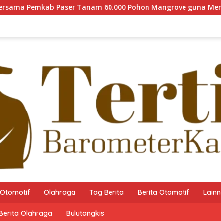
 Tanam 60.000 Pohon Mangrove guna Memperkuat Restorasi Ekos
Otomotif
Olahraga
Tag Berita
Berita Otomotif
Lain
Berita Olahraga
Bulutangkis