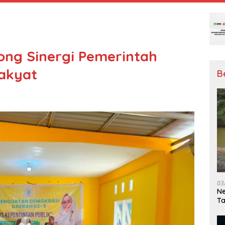
ong Sinergi Pemerintah
akyat
B
03
Ne
T
Me