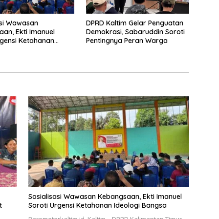
asi Wawasan
DPRD Kaltim Gelar Penguatan
an, Ekti Imanuel
Demokrasi, Sabaruddin Soroti
rgensi Ketahanan
Pentingnya Peran Warga
 Bangsa
Sosialisasi Wawasan Kebangsaan, Ekti Imanuel
t
Soroti Urgensi Ketahanan Ideologi Bangsa
Barometerkaltim.id, Kaltim – DPRD Kalimantan Timur