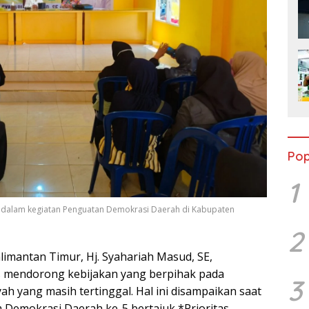
Pop
1
.E dalam kegiatan Penguatan Demokrasi Daerah di Kabupaten
2
imantan Timur, Hj. Syahariah Masud, SE,
 mendorong kebijakan yang berpihak pada
3
ah yang masih tertinggal. Hal ini disampaikan saat
 Demokrasi Daerah ke-5 bertajuk *Prioritas