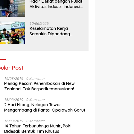
Hadir Dekat dengan Pusat
Aktivitas Industri Indonesia
Timur, IEE Series 2026
Perdana Digelar di
Balikpapan
10/06/2026
Keselamatan Kerja
Semakin Dipandang
Sebagai InvestasiStrategis
Industri Tambang
ular Post
16/03/2019
0 Komentar
Menag Kecam Penembakan di New
Zealand: Tak Berperikemanusiaan!
16/03/2019
0 Komentar
2 Hari Hilang, Nelayan Tewas
Mengambang di Pantai Cipalawah Garut
16/03/2019
0 Komentar
14 Tahun Terbunuhnya Munir, Polri
Didesak Bentuk Tim Khusus