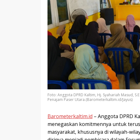
Foto: Anggota DPRD Kaltim, Hj. Syahariah Masud, S
Penajam Paser Utara.(Barometerkaltim.id/Jayus)
Barometerkaltim.id
– Anggota DPRD Kal
menegaskan komitmennya untuk terus
masyarakat, khususnya di wilayah-wilay
dirinya menjadi pembicara dalam Forum