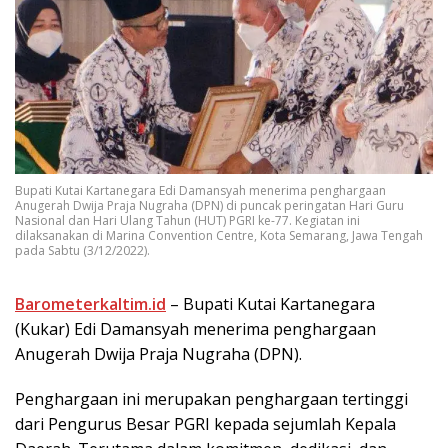
Bupati Kutai Kartanegara Edi Damansyah menerima penghargaan
Anugerah Dwija Praja Nugraha (DPN) di puncak peringatan Hari Guru
Nasional dan Hari Ulang Tahun (HUT) PGRI ke-77. Kegiatan ini
dilaksanakan di Marina Convention Centre, Kota Semarang, Jawa Tengah
pada Sabtu (3/12/2022).
Barometerkaltim.id
– Bupati Kutai Kartanegara
(Kukar) Edi Damansyah menerima penghargaan
Anugerah Dwija Praja Nugraha (DPN).
Penghargaan ini merupakan penghargaan tertinggi
dari Pengurus Besar PGRI kepada sejumlah Kepala