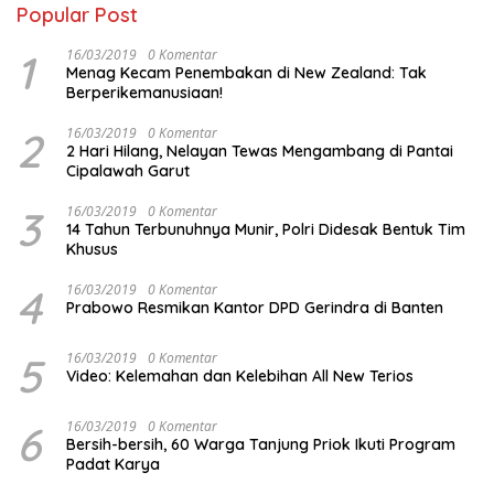
Popular Post
1
16/03/2019
0 Komentar
Menag Kecam Penembakan di New Zealand: Tak
Berperikemanusiaan!
2
16/03/2019
0 Komentar
2 Hari Hilang, Nelayan Tewas Mengambang di Pantai
Cipalawah Garut
3
16/03/2019
0 Komentar
14 Tahun Terbunuhnya Munir, Polri Didesak Bentuk Tim
Khusus
4
16/03/2019
0 Komentar
Prabowo Resmikan Kantor DPD Gerindra di Banten
5
16/03/2019
0 Komentar
Video: Kelemahan dan Kelebihan All New Terios
6
16/03/2019
0 Komentar
Bersih-bersih, 60 Warga Tanjung Priok Ikuti Program
Padat Karya