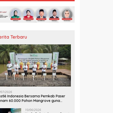
erita Terbaru
/07/2026
stlé Indonesia Bersama Pemkab Paser
anam 60.000 Pohon Mangrove guna
mperkuat Restorasi Ekosistem Pesisir
10/06/2026