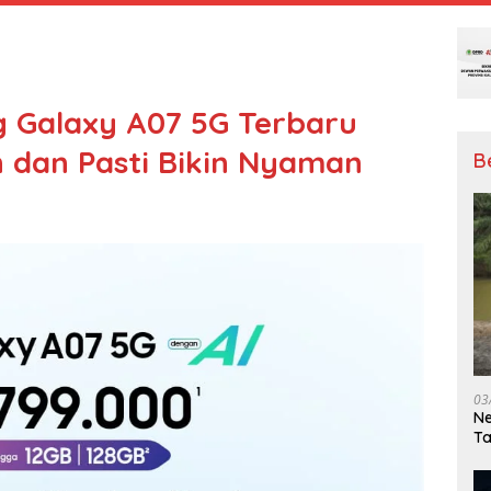
Galaxy A07 5G Terbaru
n dan Pasti Bikin Nyaman
B
03
Ne
T
Me