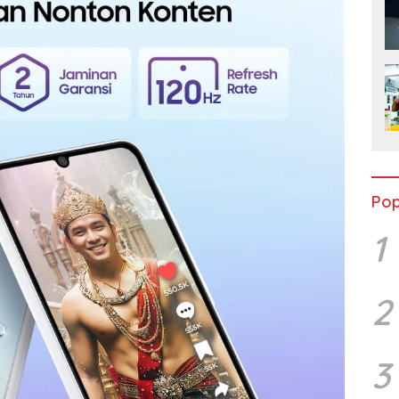
Pop
1
2
3