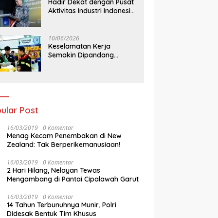
Hadir Dekat dengan Pusat
Aktivitas Industri Indonesia
Timur, IEE Series 2026
Perdana Digelar di
Balikpapan
10/06/2026
Keselamatan Kerja
Semakin Dipandang
Sebagai InvestasiStrategis
Industri Tambang
ular Post
16/03/2019
0 Komentar
Menag Kecam Penembakan di New
Zealand: Tak Berperikemanusiaan!
16/03/2019
0 Komentar
2 Hari Hilang, Nelayan Tewas
Mengambang di Pantai Cipalawah Garut
16/03/2019
0 Komentar
14 Tahun Terbunuhnya Munir, Polri
Didesak Bentuk Tim Khusus