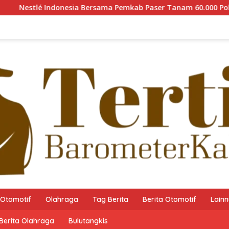
ia Bersama Pemkab Paser Tanam 60.000 Pohon Mangrove guna Me
Otomotif
Olahraga
Tag Berita
Berita Otomotif
Lain
Berita Olahraga
Bulutangkis