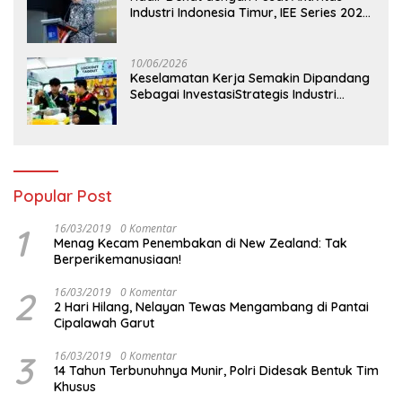
Industri Indonesia Timur, IEE Series 2026
Perdana Digelar di Balikpapan
10/06/2026
Keselamatan Kerja Semakin Dipandang
Sebagai InvestasiStrategis Industri
Tambang
Popular Post
1
16/03/2019
0 Komentar
Menag Kecam Penembakan di New Zealand: Tak
Berperikemanusiaan!
2
16/03/2019
0 Komentar
2 Hari Hilang, Nelayan Tewas Mengambang di Pantai
Cipalawah Garut
3
16/03/2019
0 Komentar
14 Tahun Terbunuhnya Munir, Polri Didesak Bentuk Tim
Khusus