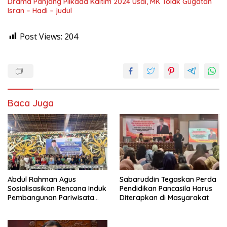
Drama Panjang Pilkada Kaltim 2024 Usai, MK Tolak Gugatan
Isran – Hadi – judul
Post Views:
204
Baca Juga
Abdul Rahman Agus
Sabaruddin Tegaskan Perda
Sosialisasikan Rencana Induk
Pendidikan Pancasila Harus
Pembangunan Pariwisata
Diterapkan di Masyarakat
Kaltim di Mahakam Ulu