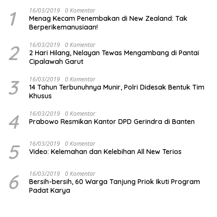
1
16/03/2019
0 Komentar
Menag Kecam Penembakan di New Zealand: Tak
Berperikemanusiaan!
2
16/03/2019
0 Komentar
2 Hari Hilang, Nelayan Tewas Mengambang di Pantai
Cipalawah Garut
3
16/03/2019
0 Komentar
14 Tahun Terbunuhnya Munir, Polri Didesak Bentuk Tim
Khusus
4
16/03/2019
0 Komentar
Prabowo Resmikan Kantor DPD Gerindra di Banten
5
16/03/2019
0 Komentar
Video: Kelemahan dan Kelebihan All New Terios
6
16/03/2019
0 Komentar
Bersih-bersih, 60 Warga Tanjung Priok Ikuti Program
Padat Karya