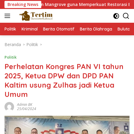
Langsung
.000 Pohon Mangrove guna Memperkuat Restorasi Ekosistem Pe
Breaking News
ke
konten
Politik
Kriminal
Berita Otomotif
Berita Olahraga
Bulutan
Beranda
Politik
Politik
Perhelatan Kongres PAN VI tahun
2025, Ketua DPW dan DPD PAN
Kaltim usung Zulhas jadi Ketua
Umum
Admin BK
25/04/2024