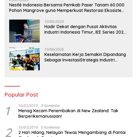
Nestlé Indonesia Bersama Pemkab Paser Tanam 60.000
Pohon Mangrove guna Memperkuat Restorasi Ekosistem
Pesisir
10/06/2026
Hadir Dekat dengan Pusat Aktivitas
Industri Indonesia Timur, IEE Series 2026
Perdana Digelar di Balikpapan
10/06/2026
Keselamatan Kerja Semakin Dipandang
Sebagai InvestasiStrategis Industri
Tambang
Popular Post
1
16/03/2019
0 Komentar
Menag Kecam Penembakan di New Zealand: Tak
Berperikemanusiaan!
2
16/03/2019
0 Komentar
2 Hari Hilang, Nelayan Tewas Mengambang di Pantai