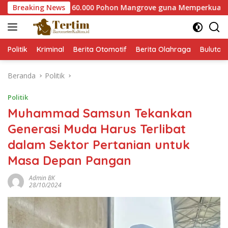
Langsung
er Tanam 60.000 Pohon Mangrove guna Memperkuat Restorasi E
Breaking News
ke
konten
Politik
Kriminal
Berita Otomotif
Berita Olahraga
Bulutan
Beranda
Politik
Politik
Muhammad Samsun Tekankan
Generasi Muda Harus Terlibat
dalam Sektor Pertanian untuk
Masa Depan Pangan
Admin BK
28/10/2024