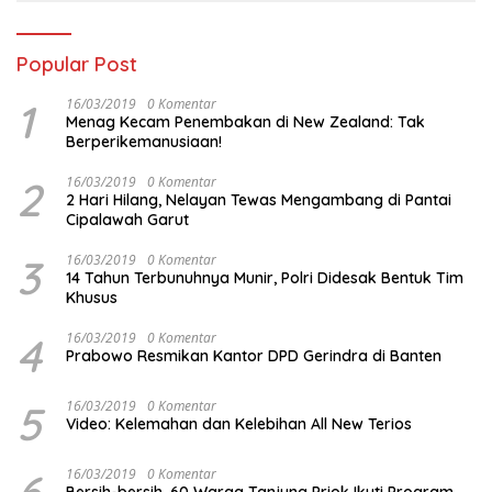
Popular Post
1
16/03/2019
0 Komentar
Menag Kecam Penembakan di New Zealand: Tak
Berperikemanusiaan!
2
16/03/2019
0 Komentar
2 Hari Hilang, Nelayan Tewas Mengambang di Pantai
Cipalawah Garut
3
16/03/2019
0 Komentar
14 Tahun Terbunuhnya Munir, Polri Didesak Bentuk Tim
Khusus
4
16/03/2019
0 Komentar
Prabowo Resmikan Kantor DPD Gerindra di Banten
5
16/03/2019
0 Komentar
Video: Kelemahan dan Kelebihan All New Terios
16/03/2019
0 Komentar