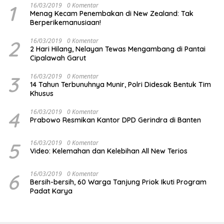
1
16/03/2019
0 Komentar
Menag Kecam Penembakan di New Zealand: Tak
Berperikemanusiaan!
2
16/03/2019
0 Komentar
2 Hari Hilang, Nelayan Tewas Mengambang di Pantai
Cipalawah Garut
3
16/03/2019
0 Komentar
14 Tahun Terbunuhnya Munir, Polri Didesak Bentuk Tim
Khusus
4
16/03/2019
0 Komentar
Prabowo Resmikan Kantor DPD Gerindra di Banten
5
16/03/2019
0 Komentar
Video: Kelemahan dan Kelebihan All New Terios
6
16/03/2019
0 Komentar
Bersih-bersih, 60 Warga Tanjung Priok Ikuti Program
Padat Karya