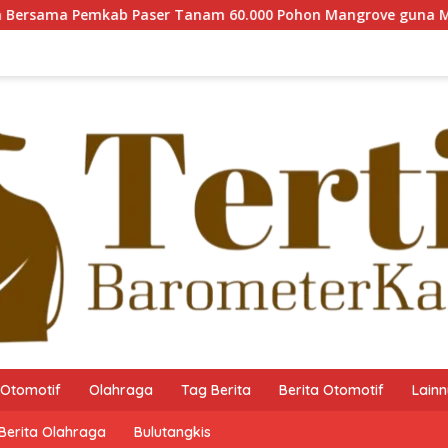
ser Tanam 60.000 Pohon Mangrove guna Memperkuat Restorasi 
Otomotif
Olahraga
Tag Berita
Berita Otomotif
Lain
Berita Olahraga
Bulutangkis