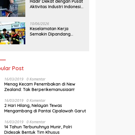
Hadir Dekat dengan Pusat
Aktivitas Industri Indonesia
Timur, IEE Series 2026
Perdana Digelar di
Balikpapan
10/06/2026
Keselamatan Kerja
Semakin Dipandang
Sebagai InvestasiStrategis
Industri Tambang
ular Post
16/03/2019
0 Komentar
Menag Kecam Penembakan di New
Zealand: Tak Berperikemanusiaan!
16/03/2019
0 Komentar
2 Hari Hilang, Nelayan Tewas
Mengambang di Pantai Cipalawah Garut
16/03/2019
0 Komentar
14 Tahun Terbunuhnya Munir, Polri
Didesak Bentuk Tim Khusus