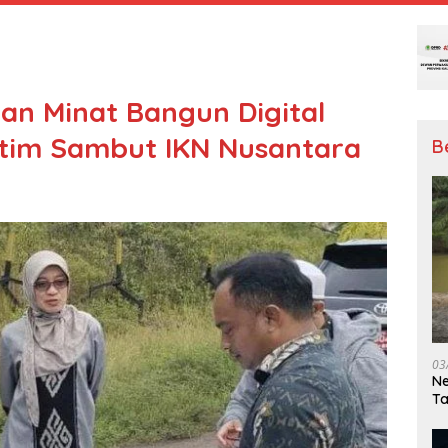
an Minat Bangun Digital
altim Sambut IKN Nusantara
B
03
Ne
T
Me