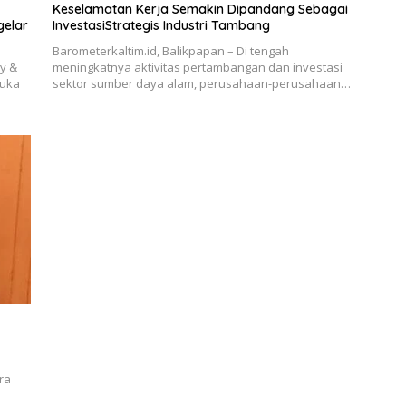
Keselamatan Kerja Semakin Dipandang Sebagai
InvestasiStrategis Industri Tambang
Barometerkaltim.id, Balikpapan – Di tengah
gy &
meningkatnya aktivitas pertambangan dan investasi
buka
sektor sumber daya alam, perusahaan-perusahaan…
ra