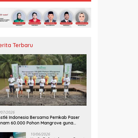
erita Terbaru
/07/2026
stlé Indonesia Bersama Pemkab Paser
anam 60.000 Pohon Mangrove guna
mperkuat Restorasi Ekosistem Pesisir
10/06/2026