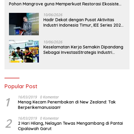
Pohon Mangrove guna Memperkuat Restorasi Ekosistem
Pesisir
10/06/2026
Hadir Dekat dengan Pusat Aktivitas
Industri Indonesia Timur, IEE Series 2026
Perdana Digelar di Balikpapan
10/06/2026
Keselamatan Kerja Semakin Dipandang
Sebagai InvestasiStrategis Industri
Tambang
Popular Post
1
16/03/2019
0 Komentar
Menag Kecam Penembakan di New Zealand: Tak
Berperikemanusiaan!
2
16/03/2019
0 Komentar
2 Hari Hilang, Nelayan Tewas Mengambang di Pantai
Cipalawah Garut