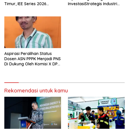
Timur, IEE Series 2026
InvestasiStrategis Industri
Perdana Digelar di
Tambang
Balikpapan
Aspirasi Peralihan Status
Dosen ASN PPPK Menjadi PNS
Di Dukung Oleh Komisi X DPR
RI
Rekomendasi untuk kamu