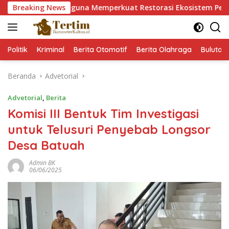
Langsung
 Mangrove guna Memperkuat Restorasi Ekosistem Pesisir
Breaking News
ke
konten
Politik
Kriminal
Berita Otomotif
Berita Olahraga
Bulutan
Beranda
Advetorial
Advetorial
,
Berita
Komisi III Bentuk Tim Investigasi
untuk Telusuri Penyebab Longsor
Desa Batuah
Admin BK
06/06/2025