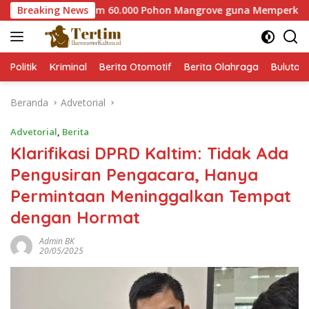
Langsung
aser Tanam 60.000 Pohon Mangrove guna Memperkuat Restorasi
Breaking News
ke
konten
Politik
Kriminal
Berita Otomotif
Berita Olahraga
Bulutan
Beranda
Advetorial
Advetorial
,
Berita
Klarifikasi DPRD Kaltim: Tidak Ada
Pengusiran Pengacara, Hanya
Permintaan Meninggalkan Tempat
dengan Hormat
Admin BK
20/05/2025